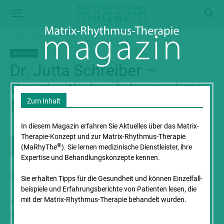
Start
Aktuelles
Aktuelles
Dr. Jutta Schreiber –
Ganzheitliche Zahnmedizin
München
Zum Inhalt
In diesem Magazin erfahren Sie Aktuelles über das Matrix-
Therapie-Konzept und zur Matrix-Rhythmus-Therapie
®
(MaRhyThe
). Sie lernen medizinische Dienstleister, ihre
Expertise und Behandlungs­konzepte kennen.
Dr. Jutta Schreiber ist Zahnärztin in München.
Sie erhalten Tipps für die Gesundheit und können Einzelfall­
beispiele und Erfahrungs­berichte von Patienten lesen, die
mit der Matrix-Rhythmus-Therapie behandelt wurden.
Ihr Schwerpunkt ist die Anthroposophische Zahnmedizin.
Dazu gehören auch die Herd- und Störfeldtestung, die