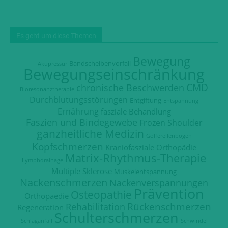
Es geht um diese Themen
Bewegung
Bandscheibenvorfall
Akupressur
Bewegungseinschränkung
CMD
chronische Beschwerden
Bioresonanztherapie
Durchblutungsstörungen
Entgiftung
Entspannung
Ernährung
fasziale Behandlung
Faszien und Bindegewebe
Frozen Shoulder
ganzheitliche Medizin
Golferellenbogen
Kopfschmerzen
Kraniofasziale Orthopädie
Matrix-Rhythmus-Therapie
Lymphdrainage
Multiple Sklerose
Muskelentspannung
Nackenschmerzen
Nackenverspannungen
Prävention
Osteopathie
Orthopaedie
Rückenschmerzen
Rehabilitation
Regeneration
Schulterschmerzen
Schlaganfall
Schwindel