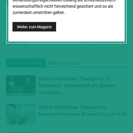
Behandlungs­möglichkeiten bislang als schul­medizinisch-
wissenschaft­lich nicht hinreichend gesichert und so als
zumindest umstritten gelten.
Vorheriger Artikel
Nächster Artikel
Launch of Matrix Rhythm
Wenn der Mensch keine Angst
Therapy UK
mehr vor Bewegung hat
Verwandte Artikel
Mehr vom Autor
Matrix-Rhythmus-Therapie in 15
Interviews: Gesundheit als System
verstehen
Matrix-Rhythmus-Therapie bei
Beschwerden vom Becken bis zum Fuß