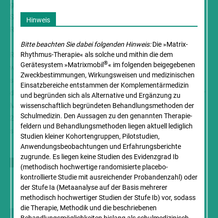
ganzheitliche Entfernung von Amalgam, Bioresonanz,
Schröpfen, Kraniofaziale Orthopädie und die Matrix-
Hinweis
Rhythmus-Therapie.
Bitte beachten Sie dabei folgenden Hinweis:
Die »Matrix-
Regelmäßige Fortbildungen um immer auf dem neuesten
Rhythmus-Therapie« als solche und mithin die dem
®
Gerätesystem »Matrixmobil
« im folgenden beigegebenen
wissenschaftlichen Stand zu sein, sind für sie
Zweck­bestimmungen, Wirkungsweisen und medizinischen
selbstverständlich. In diesem Video befindet sie sich auf
Einsatz­bereiche entstammen der Komplementär­medizin
dem 20. Internationalen Matrix-Workshop, dem Kongress zur
und begründen sich als Alternative und Ergänzung zu
Matrix-Rhythmus-Therapie, der vom 25. Bis 30. September
wissenschaftlich begründeten Behandlungs­methoden der
Schulmedizin. Den Aussagen zu den genannten Therapie­
2016 in der Poseidon Therme in Forio, Ischia, Italien
feldern und Behandlungs­methoden liegen aktuell lediglich
stattgefunden hat:
Studien kleiner Kohorten­gruppen, Pilotstudien,
Anwendungs­beobachtungen und Erfahrungs­berichte
zugrunde. Es liegen keine Studien des Evidenzgrad Ib
SCHLAGWORTE
CMD
Kraniofasziale Orthopädie
Zahnmedizin
(methodisch hochwertige randomisierte placebo-
kontrollierte Studie mit ausreichender Probandenzahl) oder
der Stufe Ia (Metaanalyse auf der Basis mehrerer
methodisch hochwertiger Studien der Stufe Ib) vor, sodass
die Therapie, Methodik und die beschriebenen