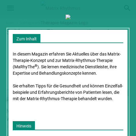
Start
Schlagworte
Bioresonanztherapie
Schlagwort: Bioresonanztherapie
Zum Inhalt
In diesem Magazin erfahren Sie Aktuelles über das Matrix-
Therapie-Konzept und zur Matrix-Rhythmus-Therapie
®
(MaRhyThe
). Sie lernen medizinische Dienstleister, ihre
Expertise und Behandlungs­konzepte kennen.
Sie erhalten Tipps für die Gesundheit und können Einzelfall­
beispiele und Erfahrungs­berichte von Patienten lesen, die
mit der Matrix-Rhythmus-Therapie behandelt wurden.
Matrix-Rhythmus-Therapie vor und nach
Weisheitszahn OP
Hinweis
25. Oktober 2018
von Dr. med. dent. Jutta Schreiber Weisheitszahn - Fallberichte aus