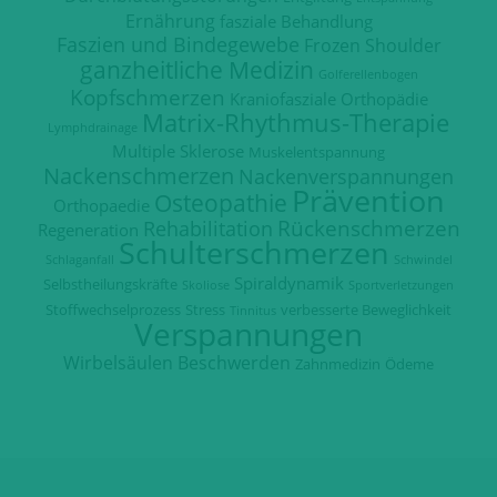
Ernährung
fasziale Behandlung
Faszien und Bindegewebe
Frozen Shoulder
ganzheitliche Medizin
Golferellenbogen
Kopfschmerzen
Kraniofasziale Orthopädie
Matrix-Rhythmus-Therapie
Lymphdrainage
Multiple Sklerose
Muskelentspannung
Nackenschmerzen
Nackenverspannungen
Prävention
Osteopathie
Orthopaedie
Rückenschmerzen
Rehabilitation
Regeneration
Schulterschmerzen
Schlaganfall
Schwindel
Spiraldynamik
Selbstheilungskräfte
Skoliose
Sportverletzungen
Stoffwechselprozess
Stress
verbesserte Beweglichkeit
Tinnitus
Verspannungen
Wirbelsäulen Beschwerden
Zahnmedizin
Ödeme