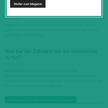
Energie zum Leben
16. Juli 2015
Eigentlich könnte er schon seinen Ruhestand genießen. Doch Dr.
Achim Urban arbeitet weiter. Gerne und mit Leidenschaft. Energie
zum Leben – ist das Credo...
Was hat der Zahnarzt mit der Schilddrüse
zu tun?
6. Februar 2015
Die unterstützende Matrix-Rhythmus-Therapie bei
kraniomandibulären Dysfunktionen im Zusammenspiel mit einer
Schilddrüsenunterfunktion von Dr. med. dent. Jutta Schreiber In den
letzten zehn Jahren nehme ich und viele...
Das Magazin zur Matrix-Rhythmus-Therapie