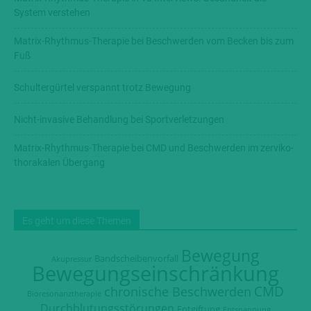
System verstehen
Matrix-Rhythmus-Therapie bei Beschwerden vom Becken bis zum
Fuß
Schultergürtel verspannt trotz Bewegung
Nicht-invasive Behandlung bei Sportverletzungen
Matrix-Rhythmus-Therapie bei CMD und Beschwerden im zerviko-
thorakalen Übergang
Es geht um diese Themen
Bewegung
Bandscheibenvorfall
Akupressur
Bewegungseinschränkung
CMD
chronische Beschwerden
Bioresonanztherapie
Durchblutungsstörungen
Entgiftung
Entspannung