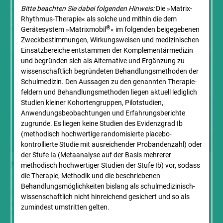
Bitte beachten Sie dabei folgenden Hinweis:
Die »Matrix-
meiner Praxis: Seit einigen Jahren setze ich die Matrix-Rhythmus-
Rhythmus-Therapie« als solche und mithin die dem
Therapie erfolgreich als Begleitung zu einigen zahnärztlichen
®
Gerätesystem »Matrixmobil
« im folgenden beigegebenen
Therapien...
Zweck­bestimmungen, Wirkungsweisen und medizinischen
Einsatz­bereiche entstammen der Komplementär­medizin
und begründen sich als Alternative und Ergänzung zu
wissenschaftlich begründeten Behandlungs­methoden der
Schulmedizin. Den Aussagen zu den genannten Therapie­
feldern und Behandlungs­methoden liegen aktuell lediglich
Studien kleiner Kohorten­gruppen, Pilotstudien,
Anwendungs­beobachtungen und Erfahrungs­berichte
zugrunde. Es liegen keine Studien des Evidenzgrad Ib
(methodisch hochwertige randomisierte placebo-
kontrollierte Studie mit ausreichender Probandenzahl) oder
der Stufe Ia (Metaanalyse auf der Basis mehrerer
Nie mehr Angst vor dem Zahnarzt!
methodisch hochwertiger Studien der Stufe Ib) vor, sodass
die Therapie, Methodik und die beschriebenen
19. September 2016
Behandlungs­möglichkeiten bislang als schul­medizinisch-
Diesen Kommentar hat einer der Patienten von Dr. Jutta Schreiber
wissenschaft­lich nicht hinreichend gesichert und so als
auf Jameda, einem medizinischen Bewertungsportal, hinterlassen.
zumindest umstritten gelten.
Wirklich? Nie mehr? Frau Dr. Schreiber lacht. „Es gibt...