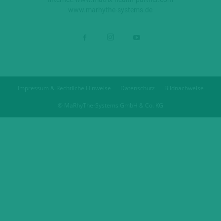
www.marhythe-systems.de
Impressum & Rechtliche Hinweise
Datenschutz
Bildnachweise
© MaRhyThe-Systems GmbH & Co. KG