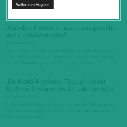
lernte schon während seiner Ausbildung zum Physiotherapeuten die
Spiraldynamik ® kennen. Sie überzeugte ihn so sehr,...
„Was dem Patienten nützt, muss gesucht
und erarbeitet werden!“
22. September 2016
Wenn man erfahren will, welche Fortbildungen Susanne Wörz in
ihren über dreißig Berufsjahren gemacht hat, bekommt man ein
Lächeln. „Fortbildungen sind wichtig“, sagt sie. „Sie...
„Die Matrix-Rhythmus-Therapie ist mit
Recht die Therapie des 21. Jahrhunderts“
20. September 2016
Im Sommer 2010 sah Volker Balz in den Poseidon Gärten auf der
Insel Ischia einen Flyer über die Matrix-Rhythmus-Therapie. „Ich
hatte mir gerade durch...