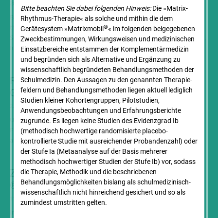
20. Februar 2019
Bitte beachten Sie dabei folgenden Hinweis:
Die »Matrix-
Bernhard Mach ist Physiotherapeut mit mehr als 25 Jahren
Rhythmus-Therapie« als solche und mithin die dem
therapeutischer Erfahrung. Schon früh interessierte er sich für die
®
Gerätesystem »Matrixmobil
« im folgenden beigegebenen
Schwerpunkte Orthopädie, Bewegungsapparat und Psychosomatik.
Zweck­bestimmungen, Wirkungsweisen und medizinischen
In...
Einsatz­bereiche entstammen der Komplementär­medizin
und begründen sich als Alternative und Ergänzung zu
wissenschaftlich begründeten Behandlungs­methoden der
Rhythmus und Schwingung –
Schulmedizin. Den Aussagen zu den genannten Therapie­
feldern und Behandlungs­methoden liegen aktuell lediglich
Grundfunktionen der Zelle und des Gehens
Studien kleiner Kohorten­gruppen, Pilotstudien,
2. November 2017
Anwendungs­beobachtungen und Erfahrungs­berichte
Unser Fuß als Spiegel der Körperkoordination von Thomas Rogall,
zugrunde. Es liegen keine Studien des Evidenzgrad Ib
Fuß-Schule München Wird der Fuß bei der Landung auf dem Boden
(methodisch hochwertige randomisierte placebo-
abgebremst, verursacht dies einen heftigen Stoß....
kontrollierte Studie mit ausreichender Probandenzahl) oder
der Stufe Ia (Metaanalyse auf der Basis mehrerer
methodisch hochwertiger Studien der Stufe Ib) vor, sodass
Zwei, die zusammenpassen: Spiraldynamik
die Therapie, Methodik und die beschriebenen
Behandlungs­möglichkeiten bislang als schul­medizinisch-
® und MaRhyThe ®
wissenschaft­lich nicht hinreichend gesichert und so als
11. Oktober 2017
zumindest umstritten gelten.
Interview vom 21.03.2017 mit Christian Heel, Dozent Christian Heel