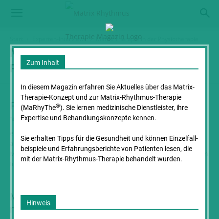
Start
Experten-Interviews
Matrix Therapie in der Physiotherapie
MATRIX THERAPIE IN DER
Zum Inhalt
PHYSIOTHERAPIE
In diesem Magazin erfahren Sie Aktuelles über das Matrix-
Therapie-Konzept und zur Matrix-Rhythmus-Therapie
Fragen zur Matrix-Rhythmus-Therapie
®
(MaRhyThe
). Sie lernen medizinische Dienstleister, ihre
Expertise und Behandlungs­konzepte kennen.
30. August 2024
ein Interview mit Dr. Randoll Das Magazin der Lebenshilfe führte
Sie erhalten Tipps für die Gesundheit und können Einzelfall­
anlässlich eines Matrix-Rhythmus-Therapie Seminars für die
beispiele und Erfahrungs­berichte von Patienten lesen, die
Mitarbeiter:innen in der Förderstätte und Wohnheim Altenmarkt ein
mit der Matrix-Rhythmus-Therapie behandelt wurden.
Interview...
Mit Spiraldynamik® und MaRhyThe® zu
Hinweis
mehr Lebensqualität