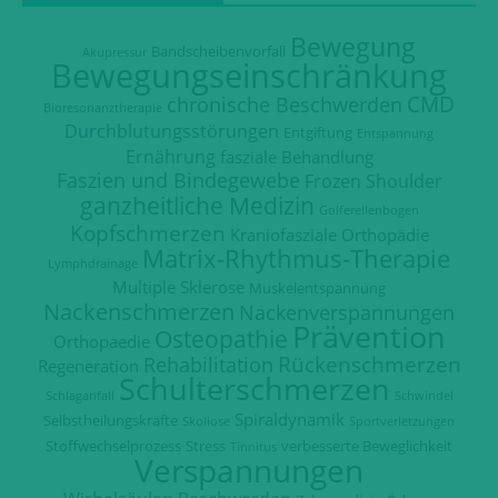
Bewegung
Bandscheibenvorfall
Akupressur
Bewegungseinschränkung
CMD
chronische Beschwerden
Bioresonanztherapie
Durchblutungsstörungen
Entgiftung
Entspannung
Ernährung
fasziale Behandlung
Faszien und Bindegewebe
Frozen Shoulder
ganzheitliche Medizin
Golferellenbogen
Kopfschmerzen
Kraniofasziale Orthopädie
Matrix-Rhythmus-Therapie
Lymphdrainage
Multiple Sklerose
Muskelentspannung
Nackenschmerzen
Nackenverspannungen
Prävention
Osteopathie
Orthopaedie
Rückenschmerzen
Rehabilitation
Regeneration
Schulterschmerzen
Schlaganfall
Schwindel
Spiraldynamik
Selbstheilungskräfte
Skoliose
Sportverletzungen
Stoffwechselprozess
Stress
verbesserte Beweglichkeit
Tinnitus
Verspannungen