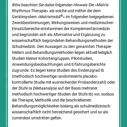
vor, wie er eine Patientin mit...
Bitte beachten Sie dabei folgenden Hinweis:
Die »Matrix-
Rhythmus-Therapie« als solche und mithin die dem
®
Gerätesystem »Matrixmobil
« im folgenden beigegebenen
Zweck­bestimmungen, Wirkungsweisen und medizinischen
Einsatz­bereiche entstammen der Komplementär­medizin
und begründen sich als Alternative und Ergänzung zu
wissenschaftlich begründeten Behandlungs­methoden der
Schulmedizin. Den Aussagen zu den genannten Therapie­
feldern und Behandlungs­methoden liegen aktuell lediglich
Studien kleiner Kohorten­gruppen, Pilotstudien,
Anwendungs­beobachtungen und Erfahrungs­berichte
zugrunde. Es liegen keine Studien des Evidenzgrad Ib
(methodisch hochwertige randomisierte placebo-
Der schiefe Hals
kontrollierte Studie mit ausreichender Probandenzahl) oder
der Stufe Ia (Metaanalyse auf der Basis mehrerer
10. Januar 2017
methodisch hochwertiger Studien der Stufe Ib) vor, sodass
von Dr. Rupert Lebmeier In meiner Praxis für Integrative Medizin
die Therapie, Methodik und die beschriebenen
habe ich es oft mit sogenannten „austherapierten“ Fällen zu tun.
Behandlungs­möglichkeiten bislang als schul­medizinisch-
Integrative Medizin bedeutet, dass man...
wissenschaft­lich nicht hinreichend gesichert und so als
zumindest umstritten gelten.