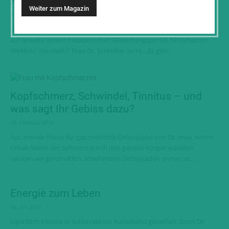
Nie mehr Angst vor dem Zahnarzt!
19. September 2016
Diesen Kommentar hat einer der Patienten von Dr. Jutta Schreiber
auf Jameda, einem medizinischen Bewertungsportal, hinterlassen.
Wirklich? Nie mehr? Frau Dr. Schreiber lacht. „Es gibt...
Kopfschmerz, Schwindel, Tinnitus – und
was sagt Ihr Gebiss dazu?
18. Februar 2016
Aus meiner Praxis für ganzheitliche Orthopädie von Dr. med. Achim
Urban Wenn der Schmerz durch den ganzen Körper wandert,
denken wir ganzheitlich arbeitenden Orthopäden immer an...
Energie zum Leben
16. Juli 2015
Eigentlich könnte er schon seinen Ruhestand genießen. Doch Dr.