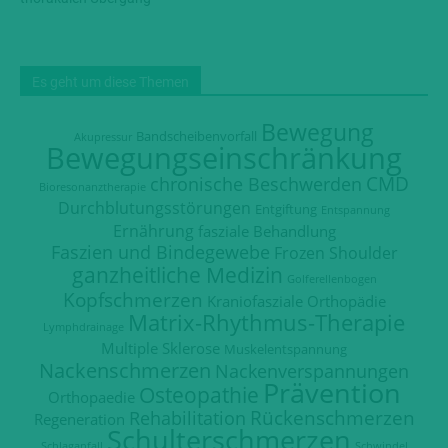
Es geht um diese Themen
Bewegung
Bandscheibenvorfall
Akupressur
Bewegungseinschränkung
CMD
chronische Beschwerden
Bioresonanztherapie
Durchblutungsstörungen
Entgiftung
Entspannung
Ernährung
fasziale Behandlung
Faszien und Bindegewebe
Frozen Shoulder
ganzheitliche Medizin
Golferellenbogen
Kopfschmerzen
Kraniofasziale Orthopädie
Matrix-Rhythmus-Therapie
Lymphdrainage
Multiple Sklerose
Muskelentspannung
Nackenschmerzen
Nackenverspannungen
Prävention
Osteopathie
Orthopaedie
Rückenschmerzen
Rehabilitation
Regeneration
Schulterschmerzen
Schlaganfall
Schwindel