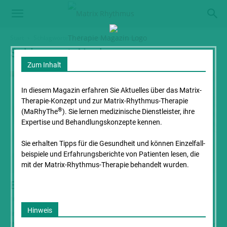
Start
Schlagworte
Nackenverspannungen
Schlagwort: Nackenverspannungen
Zum Inhalt
In diesem Magazin erfahren Sie Aktuelles über das Matrix-
Therapie-Konzept und zur Matrix-Rhythmus-Therapie
®
(MaRhyThe
). Sie lernen medizinische Dienstleister, ihre
Expertise und Behandlungs­konzepte kennen.
Sie erhalten Tipps für die Gesundheit und können Einzelfall­
beispiele und Erfahrungs­berichte von Patienten lesen, die
mit der Matrix-Rhythmus-Therapie behandelt wurden.
Erfolgreiche Behandlung von Schiefhals
10. Januar 2017
Hinweis
In diesem Fallbeispiel aus der Praxis für Integrative Medizin und
Wirbelsäulenzentrum in Zweibrücken stellt Dr. med Rupert Lebmeier