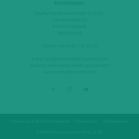
Kontaktdaten
MaRhyThe-Systems GmbH & Co KG
Industriestraße 29
82194 Gröbenzell
Deutschland
Telefon: +49 8142 6 50 53 60
E-Mail:
info@matrix-health-partner.com
Internet:
www.matrix-health-partner.com
www.marhythe-systems.de
Impressum & Rechtliche Hinweise
Datenschutz
Bildnachweise
© MaRhyThe-Systems GmbH & Co. KG