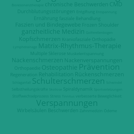
CMD
chronische Beschwerden
Bioresonanztherapie
Durchblutungsstörungen
Entgiftung
Entspannung
Ernährung
fasziale Behandlung
Faszien und Bindegewebe
Frozen Shoulder
ganzheitliche Medizin
Golferellenbogen
Kopfschmerzen
Kraniofasziale Orthopädie
Matrix-Rhythmus-Therapie
Lymphdrainage
Multiple Sklerose
Muskelentspannung
Nackenschmerzen
Nackenverspannungen
Prävention
Osteopathie
Orthopaedie
Rückenschmerzen
Rehabilitation
Regeneration
Schulterschmerzen
Schlaganfall
Schwindel
Spiraldynamik
Selbstheilungskräfte
Skoliose
Sportverletzungen
Stoffwechselprozess
Stress
verbesserte Beweglichkeit
Tinnitus
Verspannungen
Wirbelsäulen Beschwerden
Zahnmedizin
Ödeme