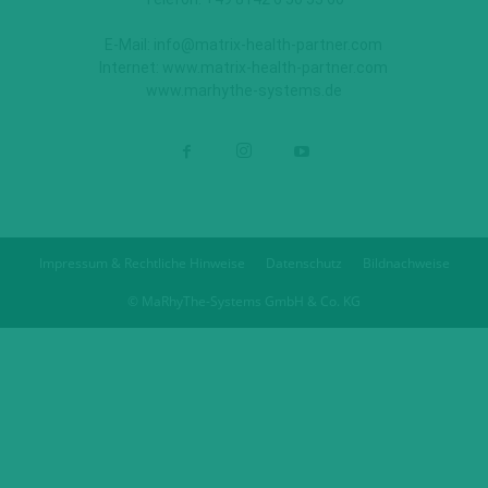
E-Mail:
info@matrix-health-partner.com
Internet:
www.matrix-health-partner.com
www.marhythe-systems.de
Impressum & Rechtliche Hinweise
Datenschutz
Bildnachweise
© MaRhyThe-Systems GmbH & Co. KG