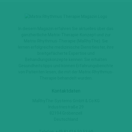
In diesem Magazin erfahren Sie aktuelles über das
ganzheitliche Matrix-Therapie-Konzept und zur
Matrix-Rhythmus-Therapie (MaRhyThe). Sie
lernen erfolgreiche medizinische Dienstleister, ihre
breitgefächerte Expertise und
Behandlungskonzepte kennen. Sie erhalten
Gesundheitstipps und können Erfahrungsberichte
von Patienten lesen, die mit der Matrix-Rhythmus-
Therapie behandelt wurden.
Kontaktdaten
MaRhyThe-Systems GmbH & Co KG
Industriestraße 29
82194 Gröbenzell
Deutschland
Telefon: +49 8142 6 50 53 60