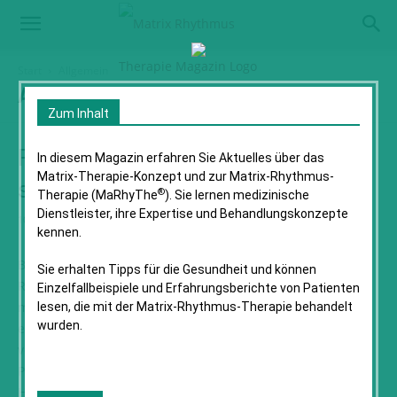
Start
Allgemein
ALLGEMEIN
Zum Inhalt
Fallbeispiel: Rhizarthrose und
In diesem Magazin erfahren Sie Aktuelles über das
Matrix-Therapie-Konzept und zur Matrix-Rhythmus-
schmerzende Hände
®
Therapie (MaRhyThe
). Sie lernen medizinische
Dienstleister, ihre Expertise und Behandlungs­konzepte
10. Oktober 2024
kennen.
Behandlung von schmerzenden Händen mit der Matrix-
Sie erhalten Tipps für die Gesundheit und können
Rhythmus-Therapie Ein Fallbericht von Maria Frötschel Auf
Einzelfall­beispiele und Erfahrungs­berichte von Patienten
meiner Reise durch Costa Rica hatte ich die Möglichkeit,
lesen, die mit der Matrix-Rhythmus-Therapie behandelt
wurden.
einige Wochen auf einer kleinen Finca als Volunteer zu
verbringen. Die Besitzerin, eine ehemalige Künstlerin aus
Paris, erzählte mir gleich zu Beginn, dass seit Monaten ihre
Hände schmerzen. Zuerst fing es mit ihrer rechten Hand an