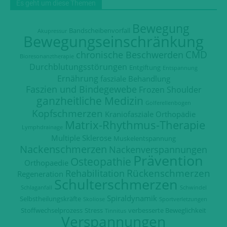
Es geht um diese Themen
Bewegung
Bandscheibenvorfall
Akupressur
Bewegungseinschränkung
CMD
chronische Beschwerden
Bioresonanztherapie
Durchblutungsstörungen
Entgiftung
Entspannung
Ernährung
fasziale Behandlung
Faszien und Bindegewebe
Frozen Shoulder
ganzheitliche Medizin
Golferellenbogen
Kopfschmerzen
Kraniofasziale Orthopädie
Matrix-Rhythmus-Therapie
Lymphdrainage
Multiple Sklerose
Muskelentspannung
Nackenschmerzen
Nackenverspannungen
Prävention
Osteopathie
Orthopaedie
Rückenschmerzen
Rehabilitation
Regeneration
Schulterschmerzen
Schlaganfall
Schwindel
Spiraldynamik
Selbstheilungskräfte
Skoliose
Sportverletzungen
Stoffwechselprozess
Stress
verbesserte Beweglichkeit
Tinnitus
Verspannungen