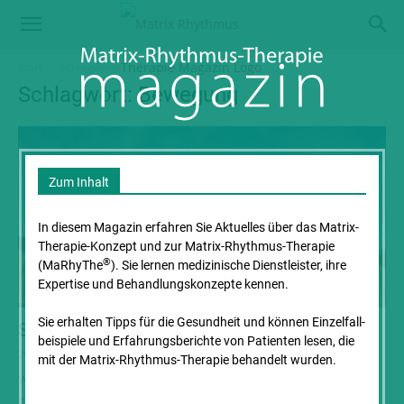
Start
Schlagworte
Bewegung
Schlagwort: Bewegung
Zum Inhalt
In diesem Magazin erfahren Sie Aktuelles über das Matrix-
Therapie-Konzept und zur Matrix-Rhythmus-Therapie
®
(MaRhyThe
). Sie lernen medizinische Dienstleister, ihre
Expertise und Behandlungs­konzepte kennen.
Sie erhalten Tipps für die Gesundheit und können Einzelfall­
Schultergürtel verspannt trotz Bewegung
beispiele und Erfahrungs­berichte von Patienten lesen, die
29. Mai 2026
mit der Matrix-Rhythmus-Therapie behandelt wurden.
Warum Dehnen allein manchmal nicht reicht Erst ein Ziehen. Dann
ein Druck. Irgendwann lässt sich der Arm kaum noch heben –