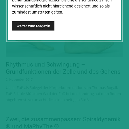
Behandlungs­möglichkeiten bislang als schul­medizinisch-
wissenschaft­lich nicht hinreichend gesichert und so als
zumindest umstritten gelten.
Rhythmus und Schwingung –
Grundfunktionen der Zelle und des Gehens
2. November 2017
Unser Fuß als Spiegel der Körperkoordination von Thomas Rogall,
Fuß-Schule München Wird der Fuß bei der Landung auf dem Boden
abgebremst, verursacht dies einen heftigen Stoß....
Zwei, die zusammenpassen: Spiraldynamik
® und MaRhyThe ®