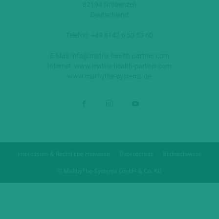
82194 Gröbenzell
Deutschland
Telefon: +49 8142 6 50 53 60
E-Mail:
info@matrix-health-partner.com
Internet:
www.matrix-health-partner.com
www.marhythe-systems.de
Impressum & Rechtliche Hinweise
Datenschutz
Bildnachweise
© MaRhyThe-Systems GmbH & Co. KG