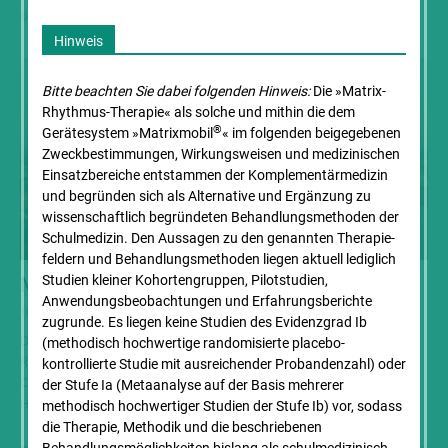
obwohl man sich regelmäßig...
Hinweis
Bitte beachten Sie dabei folgenden Hinweis:
Die »Matrix-
Rhythmus-Therapie« als solche und mithin die dem
®
Gerätesystem »Matrixmobil
« im folgenden beigegebenen
Zweck­bestimmungen, Wirkungsweisen und medizinischen
Einsatz­bereiche entstammen der Komplementär­medizin
und begründen sich als Alternative und Ergänzung zu
wissenschaftlich begründeten Behandlungs­methoden der
Schulmedizin. Den Aussagen zu den genannten Therapie­
feldern und Behandlungs­methoden liegen aktuell lediglich
Studien kleiner Kohorten­gruppen, Pilotstudien,
Matrix-Rhythmus-Therapie in Hamburg
Anwendungs­beobachtungen und Erfahrungs­berichte
10. April 2019
zugrunde. Es liegen keine Studien des Evidenzgrad Ib
Dorothee Nuthmann unterrichtet Therapeuten in der Matrix-
(methodisch hochwertige randomisierte placebo-
Rhythmus-Therapie Dorothee Nuthmann - Physiotherapeutin und
kontrollierte Studie mit ausreichender Probandenzahl) oder
Osteopathin - hält am 04. Mai 2019 im Fortbildungszentrum FiHH in
der Stufe Ia (Metaanalyse auf der Basis mehrerer
Hamburg, das Einführungsseminar...
methodisch hochwertiger Studien der Stufe Ib) vor, sodass
die Therapie, Methodik und die beschriebenen