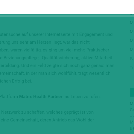
 weitergeben? Wie sollen wir Therapeuten informieren?
Ma
t einem Problem wenden, den für sie kompetenten und
Ma
Ma
Ma
eutensuche auf unserer Internetseite mit Engagement und
M
herung uns sehr am Herzen liegt, war das nicht
M
aben, waren vielfältig, es ging um viel mehr: Praktischer
 Beziehungspflege, Qualitätssicherung, aktive Mitarbeit
P
erbildung. Und ein Feld zeigte sich noch ganz genau: man
T
emeinschaft, in der man sich wohlfühlt, trägt wesentlich
chen Erfolg bei.
 Plattform
Matrix Health Partner
ins Leben zu rufen.
Ma
Ge
in Netzwerk zu schaffen, welches geprägt ist von
 eine Gemeinschaft, deren Antrieb das Wohl der
Ma
Be