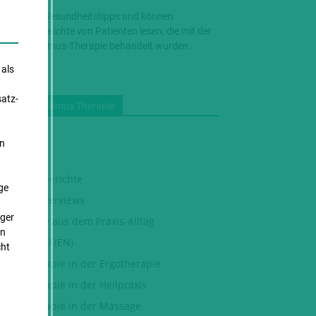
e erhalten Gesundheitstipps und können
fahrungsberichte von Patienten lesen, die mit der
trix-Rhythmus-Therapie behandelt wurden.
 als
atz­
Matrix Rhythmus Therapie
tuelles
rn
llgemein
rfahrungsberichte
ge
xperten-Interviews
)
iger
llbeispiele aus dem Praxis-Alltag
en
ternational (EN)
cht
trix Therapie in der Ergotherapie
trix Therapie in der Heilpraxis
atrix Therapie in der Massage