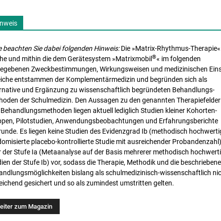
Si
Partner
Er
nweis
Ma
e beachten Sie dabei folgenden Hinweis:
Die »Matrix-Rhythmus-Therapie«
®
che und mithin die dem Gerätesystem »Matrixmobil
« im folgenden
gegebenen Zweck­bestimmungen, Wirkungsweisen und medizinischen Eins
eiche entstammen der Komplementär­medizin und begründen sich als
Magazin
ernative und Ergänzung zu wissenschaftlich begründeten Behandlungs­
Ak
hoden der Schulmedizin. Den Aussagen zu den genannten Therapie­felde
A
Behandlungs­methoden liegen aktuell lediglich Studien kleiner Kohorten­
ppen, Pilotstudien, Anwendungs­beobachtungen und Erfahrungs­berichte
E
unde. Es liegen keine Studien des Evidenzgrad Ib (methodisch hochwerti
E
omisierte placebo-kontrollierte Studie mit ausreichender Probandenzahl
 der Stufe Ia (Metaanalyse auf der Basis mehrerer methodisch hochwert
Fa
ien der Stufe Ib) vor, sodass die Therapie, Methodik und die beschrieben
In
ndlungs­möglichkeiten bislang als schul­medizinisch-wissenschaft­lich ni
eichend gesichert und so als zumindest umstritten gelten.
Ma
Ma
iele von Therapeuten und Patienten. Die Frage ist, wie
M