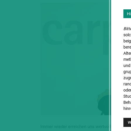
Hi
Bitt
sol
bei
ber
Alt
met
und 
gru
zugr
rand
oder
Stud
Beha
hinr
Immer wieder erreichen uns wertvolle Fallbeisp