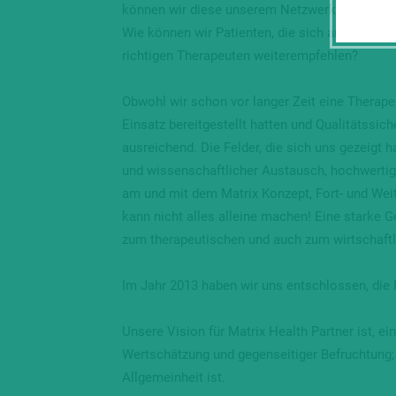
können wir diese unserem Netzwerk am besten
Wie können wir Patienten, die sich an uns mi
richtigen Therapeuten weiterempfehlen?
Obwohl wir schon vor langer Zeit eine Therap
Einsatz bereitgestellt hatten und Qualitätssic
ausreichend. Die Felder, die sich uns gezeigt h
und wissenschaftlicher Austausch, hochwertige
am und mit dem Matrix Konzept, Fort- und Weit
kann nicht alles alleine machen! Eine starke G
zum therapeutischen und auch zum wirtschaftli
Im Jahr 2013 haben wir uns entschlossen, die
Unsere Vision für Matrix Health Partner ist, e
Wertschätzung und gegenseitiger Befruchtung;
Allgemeinheit ist.