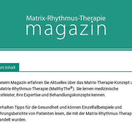
ICHTE
EXPERTEN-INTERVIEWS
TIPPS FÜR GESUNDHEIT &
Matrix-
m Inhalt
iesem Magazin erfahren Sie Aktuelles über das Matrix-Therapie-Konzept 
®
k
 Matrix-Rhythmus-Therapie (MaRhyThe
). Sie lernen medizinische
stleister, ihre Expertise und Behandlungs­konzepte kennen.
In
ga
Health-
erhalten Tipps für die Gesundheit und können Einzelfall­beispiele und
Ma
hrungs­berichte von Patienten lesen, die mit der Matrix-Rhythmus-Therap
er
andelt wurden.
br
ke