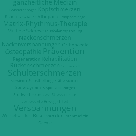
ganzheitliche Medizin
Kopfschmerzen
Golferellenbogen
Kraniofasziale Orthopädie
Lymphdrainage
Matrix-Rhythmus-Therapie
Multiple Sklerose
Muskelentspannung
Nackenschmerzen
Nackenverspannungen
Orthopaedie
Prävention
Osteopathie
Rehabilitation
Regeneration
Rückenschmerzen
Schlaganfall
Schulterschmerzen
Selbstheilungskräfte
Schwindel
Skoliose
Spiraldynamik
Sportverletzungen
Stoffwechselprozess
Stress
Tinnitus
verbesserte Beweglichkeit
Verspannungen
Wirbelsäulen Beschwerden
Zahnmedizin
Ödeme