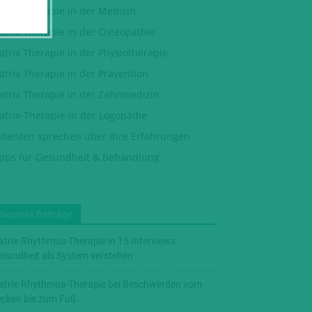
trix Therapie in der Medizin
trix Therapie in der Osteopathie
trix Therapie in der Physiotherapie
trix Therapie in der Prävention
atrix Therapie in der Zahnmedizin
atrix-Therapie in der Logopädie
atienten sprechen über Ihre Erfahrungen
ipps für Gesundheit & Behandlung
Neueste Beiträge
trix-Rhythmus-Therapie in 15 Interviews:
sundheit als System verstehen
trix-Rhythmus-Therapie bei Beschwerden vom
cken bis zum Fuß