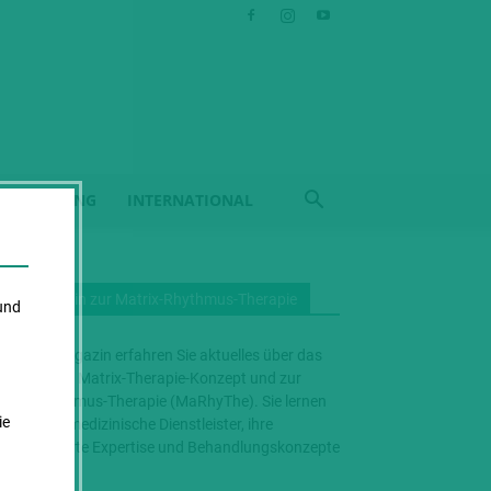
 BEHANDLUNG
INTERNATIONAL
Das Magazin zur Matrix-Rhythmus-Therapie
und
 diesem Magazin erfahren Sie aktuelles über das
nzheitliche Matrix-Therapie-Konzept und zur
trix-Rhythmus-Therapie (MaRhyThe). Sie lernen
ie
folgreiche medizinische Dienstleister, ihre
eitgefächerte Expertise und Behandlungskonzepte
nnen.