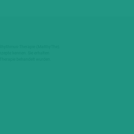
ix-Rhythmus-Therapie (MaRhyThe).
nzepte kennen. Sie erhalten
-Therapie behandelt wurden.