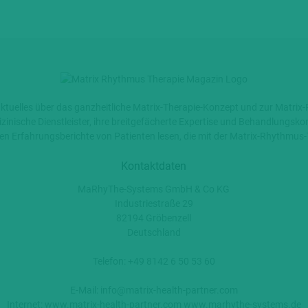
aktuelles über das ganzheitliche Matrix-Therapie-Konzept und zur Matr
dizinische Dienstleister, ihre breitgefächerte Expertise und Behandlungsko
n Erfahrungsberichte von Patienten lesen, die mit der Matrix-Rhythmus
Kontaktdaten
MaRhyThe-Systems GmbH & Co KG
Industriestraße 29
82194 Gröbenzell
Deutschland
Telefon: +49 8142 6 50 53 60
E-Mail:
info@matrix-health-partner.com
Internet:
www.matrix-health-partner.com
www.marhythe-systems.de