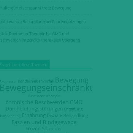
hultergürtel verspannt trotz Bewegung
cht-invasive Behandlung bei Sportverletzungen
trix-Rhythmus-Therapie bei CMD und
schwerden im zerviko-thorakalen Übergang
Es geht um diese Themen
Bewegung
Bandscheibenvorfall
Akupressur
Bewegungseinschränkung
Bioresonanztherapie
CMD
chronische Beschwerden
Durchblutungsstörungen
Entgiftung
Ernährung
fasziale Behandlung
Entspannung
Faszien und Bindegewebe
Frozen Shoulder