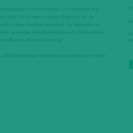
Sc
Bestätigungen von allen Seiten, von Patienten, wie
n, dass wir auf dem richtigen Weg sind. Bei der
Ni
alth Partnern herzlich bedanken. Sie haben uns ihr
tark geworden. Natürlich bedanke ich mich auch bei
Ma
erzblut das Netzwerk mitträgt.
Be
e, zukunftsträchtige, bleibende und gemeinsame Werte.