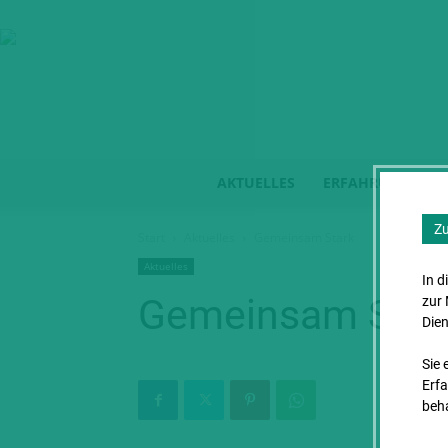
AKTUELLES
ERFAHRUNGSBER
Zu
Start
Aktuelles
Gemeinsam Stark
Aktuelles
In d
Gemeinsam Star
zur
Dien
Sie 
Erfa
beh