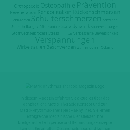
Prävention
Osteopathie
Orthopaedie
Rückenschmerzen
Rehabilitation
Regeneration
Schulterschmerzen
Schlaganfall
Schwindel
Spiraldynamik
Selbstheilungskräfte
Skoliose
Sportverletzungen
Stoffwechselprozess
Stress
verbesserte Beweglichkeit
Tinnitus
Verspannungen
Wirbelsäulen Beschwerden
Zahnmedizin
Ödeme
In diesem Magazin erfahren Sie aktuelles über das
ganzheitliche Matrix-Therapie-Konzept und zur
Matrix-Rhythmus-Therapie (MaRhyThe). Sie lernen
erfolgreiche medizinische Dienstleister, ihre
breitgefächerte Expertise und Behandlungskonzepte
kennen. Sie erhalten Gesundheitstipps und können