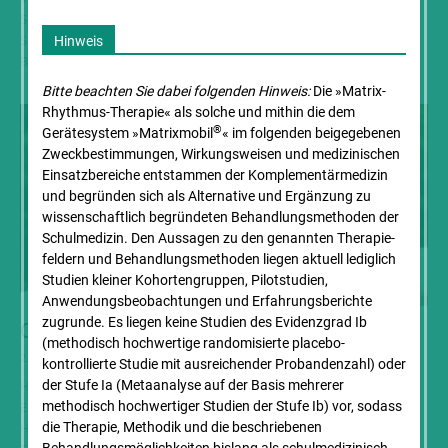
Schmerztherapeutin, Pilates u. Fitnesstrainerin, ganzheitliche
Sehtrainerin Das Thema der Faszien hat in den letzten Jahren starke
Hinweis
Beachtung gefunden. In...
Bitte beachten Sie dabei folgenden Hinweis:
Die »Matrix-
Rhythmus-Therapie« als solche und mithin die dem
®
Gerätesystem »Matrixmobil
« im folgenden beigegebenen
Zweck­bestimmungen, Wirkungsweisen und medizinischen
Einsatz­bereiche entstammen der Komplementär­medizin
und begründen sich als Alternative und Ergänzung zu
wissenschaftlich begründeten Behandlungs­methoden der
Schulmedizin. Den Aussagen zu den genannten Therapie­
feldern und Behandlungs­methoden liegen aktuell lediglich
Studien kleiner Kohorten­gruppen, Pilotstudien,
Anwendungs­beobachtungen und Erfahrungs­berichte
zugrunde. Es liegen keine Studien des Evidenzgrad Ib
Coaching in der Physiotherapie
(methodisch hochwertige randomisierte placebo-
2. Juni 2016
kontrollierte Studie mit ausreichender Probandenzahl) oder
Hilfe zur Selbsthilfe – das Physiotherapie Team Krugmann in
der Stufe Ia (Metaanalyse auf der Basis mehrerer
Eigeltingen In Eigeltingen, in einer ehemaligen Scheune, finden
methodisch hochwertiger Studien der Stufe Ib) vor, sodass
Hilfesuchende geballtes Expertenwissen. Insgesamt zehn
die Therapie, Methodik und die beschriebenen