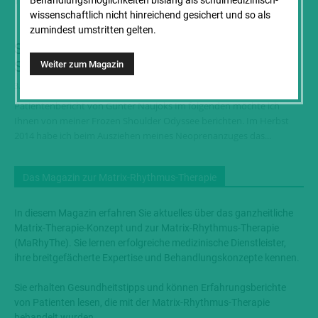
Therapeuten arbeiten hier. Aus...
Behandlungs­möglichkeiten bislang als schul­medizinisch-
wissenschaft­lich nicht hinreichend gesichert und so als
zumindest umstritten gelten.
Schulterschmerzen – Meine Frozen
Shoulder Odyssee
3. Februar 2016
Patientenbericht von Günter Naujoks Im folgenden möchte ich
Ihnen von meiner Frozen Shoulder Odyssee berichten. Im Herbst
2014 habe ich beim Ausziehen meines Neoprenanzuges das...
Das Magazin zur Matrix-Rhythmus-Therapie
In diesem Magazin erfahren Sie aktuelles über das ganzheitliche
Matrix-Therapie-Konzept und zur Matrix-Rhythmus-Therapie
(MaRhyThe). Sie lernen erfolgreiche medizinische Dienstleister,
ihre breitgefächerte Expertise und Behandlungskonzepte kennen.
Sie erhalten Gesundheitstipps und können Erfahrungsberichte
von Patienten lesen, die mit der Matrix-Rhythmus-Therapie
behandelt wurden.