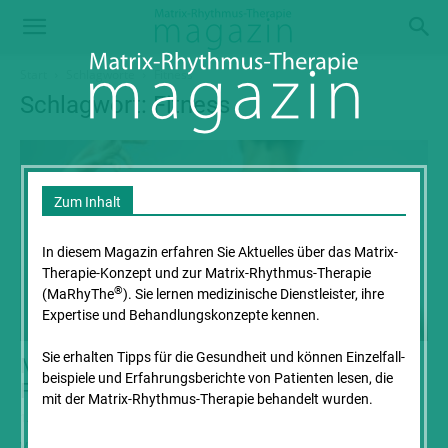
Start
Schlagworte
Fitness
Schlagwort: Fitness
Zum Inhalt
In diesem Magazin erfahren Sie Aktuelles über das Matrix-
Therapie-Konzept und zur Matrix-Rhythmus-Therapie
®
(MaRhyThe
). Sie lernen medizinische Dienstleister, ihre
Expertise und Behandlungs­konzepte kennen.
Sie erhalten Tipps für die Gesundheit und können Einzelfall­
Matrix-Rhythmus-Therapie und
beispiele und Erfahrungs­berichte von Patienten lesen, die
Faszientraining
mit der Matrix-Rhythmus-Therapie behandelt wurden.
1. Mai 2020
Von Shery Simeon, Mannheim Heilpraktikerin, Ayurveda- und