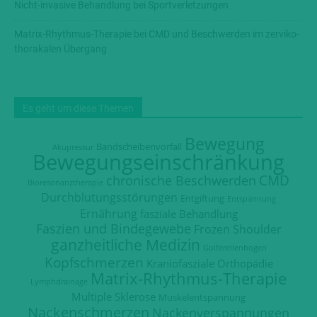
Nicht-invasive Behandlung bei Sportverletzungen
Matrix-Rhythmus-Therapie bei CMD und Beschwerden im zerviko-
thorakalen Übergang
Es geht um diese Themen
Bewegung
Bandscheibenvorfall
Akupressur
Bewegungseinschränkung
CMD
chronische Beschwerden
Bioresonanztherapie
Durchblutungsstörungen
Entgiftung
Entspannung
Ernährung
fasziale Behandlung
Faszien und Bindegewebe
Frozen Shoulder
ganzheitliche Medizin
Golferellenbogen
Kopfschmerzen
Kraniofasziale Orthopädie
Matrix-Rhythmus-Therapie
Lymphdrainage
Multiple Sklerose
Muskelentspannung
Nackenschmerzen
Nackenverspannungen