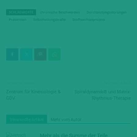
SCHLAGWORTE
chronische Beschwerden
Durchblutungsstörungen
Prävention
Selbstheilungskräfte
Stoffwechselprozess
Vorheriger Artikel
Nächster Artikel
Zentrum für Kinesiologie &
Spiraldynamik® und Matrix-
GDV
Rhythmus-Therapie
Verwandte Artikel
Mehr vom Autor
Mehr als die Summe der Teile