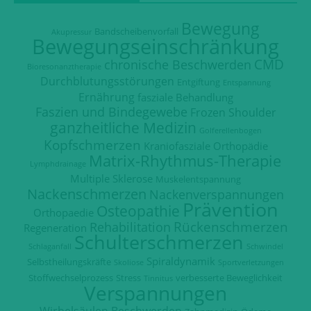
Bewegung
Bandscheibenvorfall
Akupressur
Bewegungseinschränkung
CMD
chronische Beschwerden
Bioresonanztherapie
Durchblutungsstörungen
Entgiftung
Entspannung
Ernährung
fasziale Behandlung
Faszien und Bindegewebe
Frozen Shoulder
ganzheitliche Medizin
Golferellenbogen
Kopfschmerzen
Kraniofasziale Orthopädie
Matrix-Rhythmus-Therapie
Lymphdrainage
Multiple Sklerose
Muskelentspannung
Nackenschmerzen
Nackenverspannungen
Prävention
Osteopathie
Orthopaedie
Rückenschmerzen
Rehabilitation
Regeneration
Schulterschmerzen
Schlaganfall
Schwindel
Spiraldynamik
Selbstheilungskräfte
Skoliose
Sportverletzungen
Stoffwechselprozess
Stress
verbesserte Beweglichkeit
Tinnitus
Verspannungen