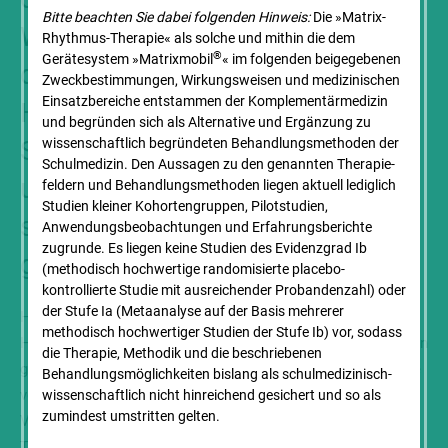
Bitte beachten Sie dabei folgenden Hinweis:
Die »Matrix-
Wiederständen in der Medizin ist
Rhythmus-Therapie« als solche und mithin die dem
®
Gerätesystem »Matrixmobil
« im folgenden beigegebenen
der positive Einfluss der
Zweck­bestimmungen, Wirkungsweisen und medizinischen
Einsatz­bereiche entstammen der Komplementär­medizin
Hydrotherapie auf die
und begründen sich als Alternative und Ergänzung zu
Selbstheilungskräfte heute
wissenschaftlich begründeten Behandlungs­methoden der
Schulmedizin. Den Aussagen zu den genannten Therapie­
unumstritten. Erst durch Kneipp
feldern und Behandlungs­methoden liegen aktuell lediglich
Studien kleiner Kohorten­gruppen, Pilotstudien,
sind Wasserkuren so populär
Anwendungs­beobachtungen und Erfahrungs­berichte
zugrunde. Es liegen keine Studien des Evidenzgrad Ib
geworden.
(methodisch hochwertige randomisierte placebo-
kontrollierte Studie mit ausreichender Probandenzahl) oder
der Stufe Ia (Metaanalyse auf der Basis mehrerer
Heute vor 202 Jahren, am 17. Mai 1821, wurde der
methodisch hochwertiger Studien der Stufe Ib) vor, sodass
Hydrotherapeut und Pfarrer Sebastian Anton Kneipp in Bayern
die Therapie, Methodik und die beschriebenen
geboren. Er kam aus ärmlichen Verhältnissen. Seine Familie
Behandlungs­möglichkeiten bislang als schul­medizinisch-
verlor alles bei einem Brand, doch ein weitläufiger
wissenschaft­lich nicht hinreichend gesichert und so als
zumindest umstritten gelten.
Verwandter, ein Kaplan, wurde sein Mentor. So konnte er
Theologie am Lyceum in Dillingen studieren und wurde