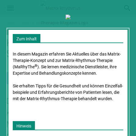
Start
Tipps für Gesundheit & Behandlung
Tipps für Gesundheit & Behandlung
Zum Inhalt
Kneipp, ein Bestseller der
Selbstheilungskräfte
In diesem Magazin erfahren Sie Aktuelles über das Matrix-
Therapie-Konzept und zur Matrix-Rhythmus-Therapie
®
(MaRhyThe
). Sie lernen medizinische Dienstleister, ihre
Expertise und Behandlungs­konzepte kennen.
Sie erhalten Tipps für die Gesundheit und können Einzelfall­
beispiele und Erfahrungs­berichte von Patienten lesen, die
Durch eine eigene Erkrankung
mit der Matrix-Rhythmus-Therapie behandelt wurden.
kam Sebastian Anton Kneipp zur
Medizin und speziell zur Heilkraft
Hinweis
des Wassers. Nach anfänglichen