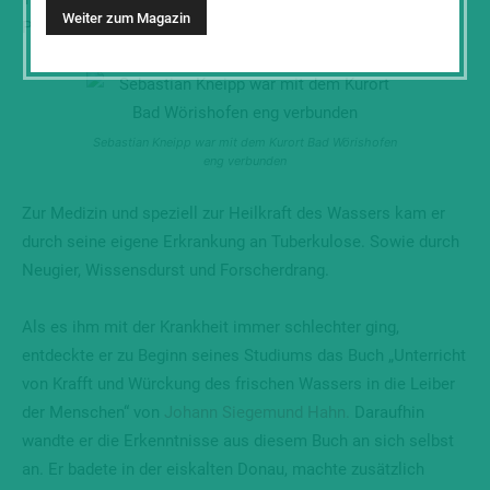
Pfarrer.
Sebastian Kneipp war mit dem Kurort Bad Wörishofen
eng verbunden
Zur Medizin und speziell zur Heilkraft des Wassers kam er
durch seine eigene Erkrankung an Tuberkulose. Sowie durch
Neugier, Wissensdurst und Forscherdrang.
Als es ihm mit der Krankheit immer schlechter ging,
entdeckte er zu Beginn seines Studiums das Buch „Unterricht
von Krafft und Würckung des frischen Wassers in die Leiber
der Menschen“ von
Johann Siegemund Hahn.
Daraufhin
wandte er die Erkenntnisse aus diesem Buch an sich selbst
an. Er badete in der eiskalten Donau, machte zusätzlich